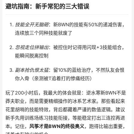
避坑指南：新手常犯的三大错误
技能全开无脑砸
：新BWN的技能有50%的递减伤害，
连续放三个同种技能就废了
忽视走位拼输出
：被控住时记得用闪现+3技能组合，
能瞬间脱离控制
副本抢仇恨太猛
：留10%的蓝给治疗，不然队友会恨
你入骨（亲测被T追着打的惨痛经历）
玩了200小时后，我最大的体会就是：逆水寒新BWN不是
莽夫职业，而是需要精细操作的冰系艺术家。那些看起来
花里胡哨的技能特效，背后都藏着严谨的数值逻辑。建议
新手先用训练场练习技能衔接，等能稳定打出三连控再进
本。记住，
风筝才是BWN的终极奥义
，跑得比输出重要，