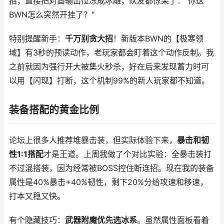
招，直接把对面输出位冻成冰雕，队友都惊呆了："你这
BWN怎么突然开挂了？"
特别提醒新手：
千万别贪大招
！新版本BWN的【极寒领
域】有3秒的预读动作，老玩家都会盯着这个动作反制。我
之前就因为强行开大被集火秒杀，好在后来发现蓄力时可
以用【闪现】打断，这个机制99%的新人玩家都不知道。
装备搭配的黄金比例
论坛上很多人推荐堆暴击装，但实际体验下来，
暴击和韧
性1:1搭配
才是王道。上周我做了个对比实验：全暴击装打
不过混搭装，因为经常被BOSS控住断连招。现在我的装备
属性是40%暴击+40%韧性，剩下20%分给攻速和移速，
打本又稳又快。
有个隐藏技巧：
武器附魔优先选冰系
。虽然属性面板看着