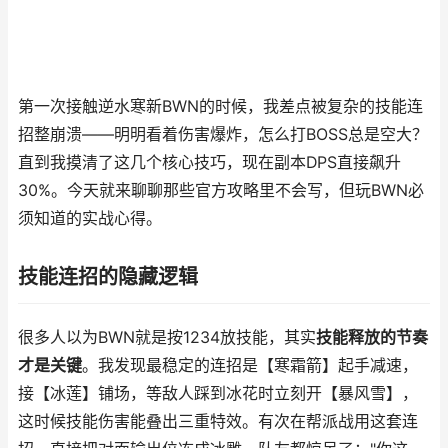
第一次接触逆水寒新BWN的时候，我差点被复杂的技能连
招整崩溃——明明看着伤害爆炸，怎么打BOSS总是空大？
直到我摸清了这几个核心技巧，现在副本DPS直接飙升
30%。今天就来聊聊那些官方攻略里不会写，但玩BWN必
须知道的实战心得。
技能连招的隐藏逻辑
很多人以为BWN就是按1234放技能，其实
技能释放的节奏
才是关键
。我发现最稳定的连招是【寒霜箭】起手减速，
接【冰莲】铺场，等敌人踩到冰花时立刻开【暴风雪】，
这时候技能伤害能叠出三重特效。有次在帮派战用这套连