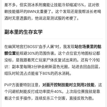
差不多，但实测冰系附魔能让技能冷却缩减15%，这对依
赖技能循环的BWN太重要了。这个发现还是我帮派长老喝
酒时无意透露的，他说这是测试服的老梗了。
副本里的生存玄学
在幽冥地宫打BOSS"血手人屠"时，我发现
站在场景里的骷
髅位置
能规避30%的范围伤害。这个点位官方地图标记都
没标，是我跟着死亡玩家尸体反复试出来的。还有个冷知
识：副本里每隔3分钟会刷新蓝色光圈，站进去回血回蓝，
组队时轮流占点能省下80%的药水消耗。
PVP方面要特别注意，
对面开控制技能时立刻用2技能
，这
个闪避机制能反打成功率提升40%。上次段位赛我就是靠
着这个反手操作，连续反杀三个剑客，直接反败为胜。