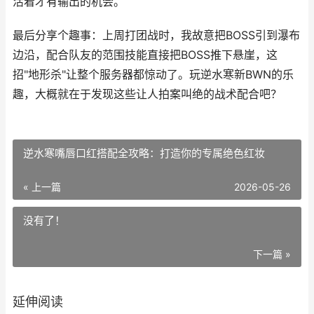
活着才有输出的机会。
最后分享个趣事：上周打团战时，我故意把BOSS引到瀑布
边沿，配合队友的范围技能直接把BOSS推下悬崖，这
招"地形杀"让整个服务器都惊动了。玩逆水寒新BWN的乐
趣，大概就在于发现这些让人拍案叫绝的战术配合吧？
逆水寒嘴唇口红搭配全攻略：打造你的专属绝色红妆
« 上一篇
2026-05-26
没有了！
下一篇 »
延伸阅读