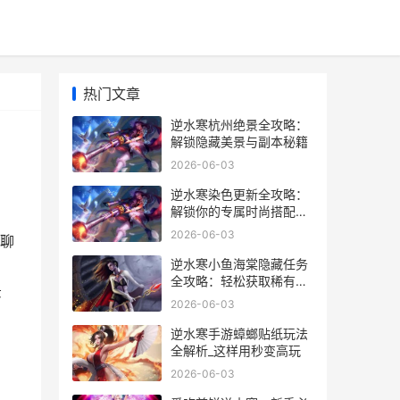
热门文章
逆水寒杭州绝景全攻略：
解锁隐藏美景与副本秘籍
2026-06-03
逆水寒染色更新全攻略：
解锁你的专属时尚搭配秘
籍
2026-06-03
聊
逆水寒小鱼海棠隐藏任务
雷
全攻略：轻松获取稀有道
景
具的秘诀
2026-06-03
逆水寒手游蟑螂贴纸玩法
全解析_这样用秒变高玩
2026-06-03