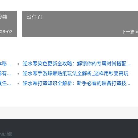
秘籍
没有了！
06-03
下一篇 
逆水寒杭州绝景全攻略：解锁隐藏美景与副本秘籍
逆水寒染色更新全攻略：解锁你的专属时尚搭配秘籍
逆水寒小鱼海棠隐藏任务全攻略：轻松获取稀有道具的秘诀
逆水寒手游蟑螂贴纸玩法全解析_这样用秒变高玩
爱吃煎饼逆水寒：新手必看的高效升级与隐藏任务全攻略
逆水寒打造知识全解析：新手必看的装备打造技巧
XML地图