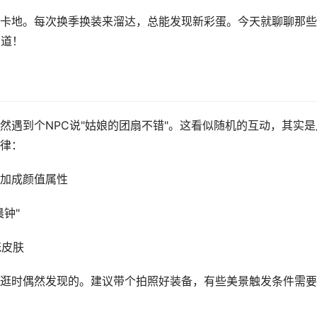
卡地。每次换季换装来溜达，总能发现新彩蛋。今天就聊聊那些
知道！
然遇到个NPC说"姑娘的团扇不错"。这看似随机的互动，其实是
律：
加成颜值属性
钟"
笼皮肤
逛时偶然发现的。建议带个拍照好装备，有些美景触发条件需要