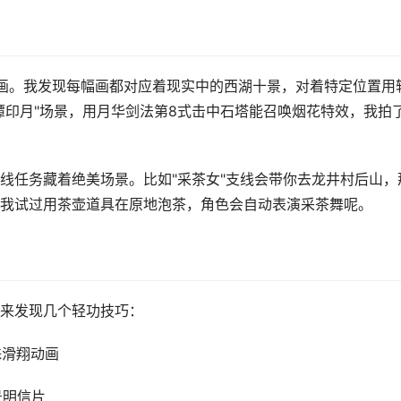
壁画。我发现每幅画都对应着现实中的西湖十景，对着特定位置用
潭印月"场景，用月华剑法第8式击中石塔能召唤烟花特效，我拍
线任务藏着绝美场景。比如"采茶女"支线会带你去龙井村后山，
我试过用茶壶道具在原地泡茶，角色会自动表演采茶舞呢。
来发现几个轻功技巧：
特殊滑翔动画
景明信片