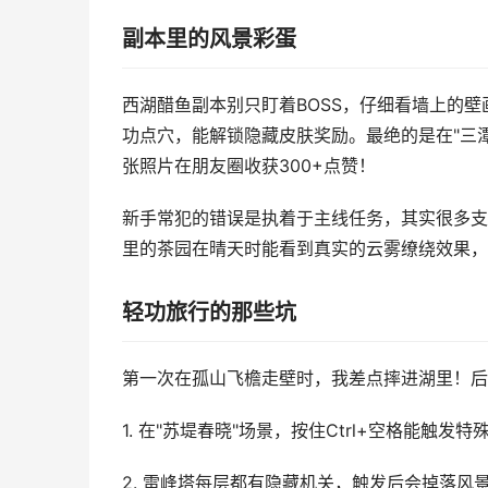
副本里的风景彩蛋
西湖醋鱼副本别只盯着BOSS，仔细看墙上的
功点穴，能解锁隐藏皮肤奖励。最绝的是在"三
张照片在朋友圈收获300+点赞！
新手常犯的错误是执着于主线任务，其实很多支
里的茶园在晴天时能看到真实的云雾缭绕效果，
轻功旅行的那些坑
第一次在孤山飞檐走壁时，我差点摔进湖里！后
1. 在"苏堤春晓"场景，按住Ctrl+空格能触发
2. 雷峰塔每层都有隐藏机关，触发后会掉落风