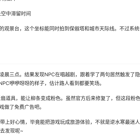
长空中滞留时间
号的观景台，这个坐标能同时拍到保俶塔和城市天际线。不过系统
到凌晨三点。结果发现NPC在唱越剧，跟着学了两句居然触发了
NPC咿咿呀呀的样子，估计路人看到都要笑场。
折扇道具，能让柳条变成粉色。虽然官方后来修复了，但这段粉
游戏做了免费广告吧。
带上好心情，毕竟能把游戏玩成旅游体验，不就是逆水寒最迷人
去发现呢~